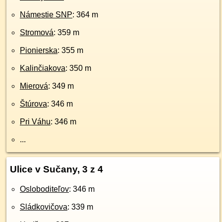
Námestie SNP
: 364 m
Stromová
: 359 m
Pionierska
: 355 m
Kalinčiakova
: 350 m
Mierová
: 349 m
Štúrova
: 346 m
Pri Váhu
: 346 m
...
Ulice v Sučany, 3 z 4
Osloboditeľov
: 346 m
Sládkovičova
: 339 m