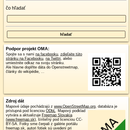
čo hľadať
Podpor projekt OMA:
Spojte sa s nami
na facebooku
,
zdieľajte túto
stránku na Facebooku
,
na Twittri
, alebo
umiestnite odkaz na svoju stránku.
Ale hlavne doplňte dáta do Openstreetmap,
články do wikipédie, ...
Zdroj dát
Mapové údaje pochádzajú z
www.OpenStreetMap.org
, databáza je
prístupná pod licenciou
ODbL
.
Mapový podklad
vytvára a aktualizuje
Freemap Slovakia
(www.freemap.sk)
, šíriteľný pod licenciou CC-
BY-SA. Fotky sme čerpali z galérie portálu
freemap.sk, autori fotiek sú uvedení pri