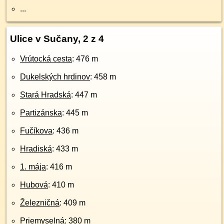
...
Ulice v Sučany, 2 z 4
Vrútocká cesta
: 476 m
Dukelských hrdinov
: 458 m
Stará Hradská
: 447 m
Partizánska
: 445 m
Fučíkova
: 436 m
Hradiská
: 433 m
1. mája
: 416 m
Hubová
: 410 m
Železničná
: 409 m
Priemyselná
: 380 m