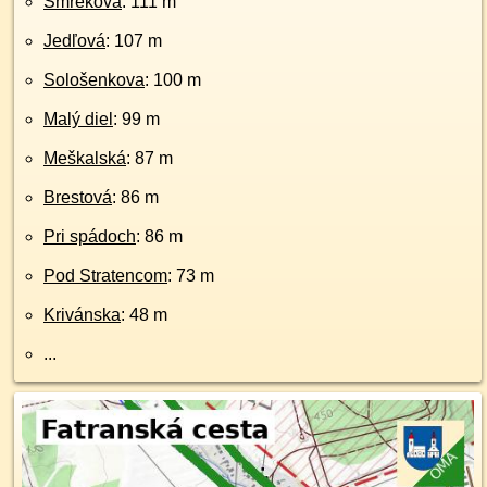
Smreková
: 111 m
Jedľová
: 107 m
Sološenkova
: 100 m
Malý diel
: 99 m
Meškalská
: 87 m
Brestová
: 86 m
Pri spádoch
: 86 m
Pod Stratencom
: 73 m
Krivánska
: 48 m
...