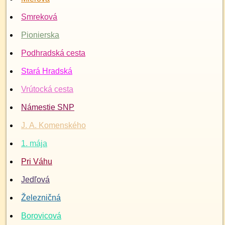
Smreková
Pionierska
Podhradská cesta
Stará Hradská
Vrútocká cesta
Námestie SNP
J. A. Komenského
1. mája
Pri Váhu
Jedľová
Železničná
Borovicová