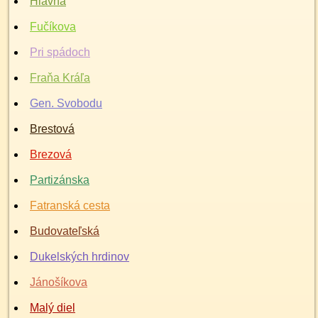
Hlavná
Fučíkova
Pri spádoch
Fraňa Kráľa
Gen. Svobodu
Brestová
Brezová
Partizánska
Fatranská cesta
Budovateľská
Dukelských hrdinov
Jánošíkova
Malý diel