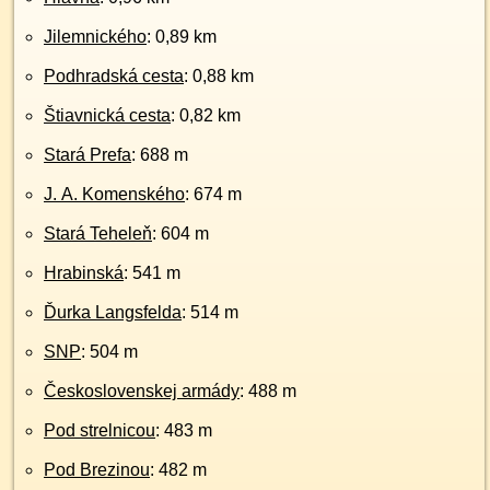
Jilemnického
: 0,89 km
Podhradská cesta
: 0,88 km
Štiavnická cesta
: 0,82 km
Stará Prefa
: 688 m
J. A. Komenského
: 674 m
Stará Teheleň
: 604 m
Hrabinská
: 541 m
Ďurka Langsfelda
: 514 m
SNP
: 504 m
Československej armády
: 488 m
Pod strelnicou
: 483 m
Pod Brezinou
: 482 m