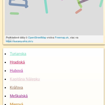
Podkladové dáta ©
OpenStreetMap
vrstva
Freemap.sk
, viac na
500 m
https://sucany.oma.sk/u
Turianska
Hradiská
Hubová
Kapitána Nálepku
Kráľova
Meškalská
Mierová